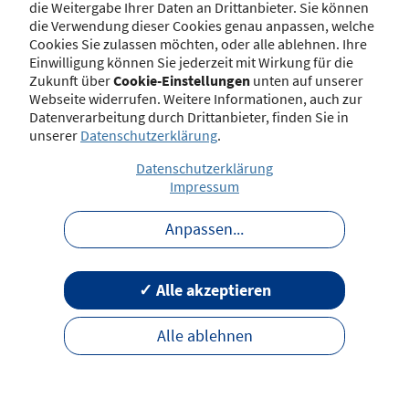
die Weitergabe Ihrer Daten an Drittanbieter. Sie können
die Verwendung dieser Cookies genau anpassen, welche
Cookies Sie zulassen möchten, oder alle ablehnen. Ihre
Regelungen für
Einwilligung können Sie jederzeit mit Wirkung für die
schließen
Zukunft über
Cookie-Einstellungen
unten auf unserer
Versicherungsunternehmen
Webseite widerrufen. Weitere Informationen, auch zur
Datenverarbeitung durch Drittanbieter, finden Sie in
unserer
Datenschutzerklärung
.
Die einschlägigen nationalen Regelungen
Datenschutzerklärung
zum Versicherungsvertrieb, die von
Impressum
Versicherungsunternehmen zu beachten sind,
hat die Bundesanstalt für
Anpassen
...
Finanzdienstleistungsaufsicht auf ihrer
Homepage veröffentlicht, auf die an dieser
Stelle verwiesen wird.
✓ Alle akzeptieren
Name
Alle ablehnen
Vorschriften des