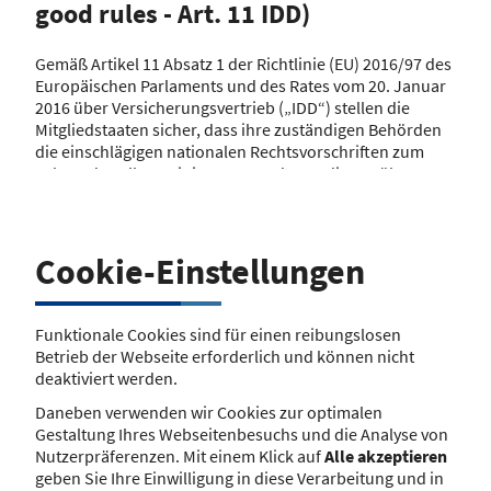
good rules - Art. 11 IDD)
Gemäß Artikel 11 Absatz 1 der Richtlinie (EU) 2016/97 des
Europäischen Parlaments und des Rates vom 20. Januar
2016 über Versicherungsvertrieb („IDD“) stellen die
Mitgliedstaaten sicher, dass ihre zuständigen Behörden
die einschlägigen nationalen Rechtsvorschriften zum
Schutz des Allgemeininteresses, denen die Ausübung
des Versicherungs- und Rückversicherungsvertriebs in
ihrem jeweiligen Hoheitsgebiet unterliegt, einschließlich
der Informationen über die Frage, ob und wie der
Mitgliedstaat beschlossen hat, strengere Vorschriften
Cookie-Einstellungen
gemäß Artikel 29 Absatz 3 anzuwenden, in geeigneter
Weise veröffentlichen.
Funktionale Cookies sind für einen reibungslosen
Die folgende nationale Regelung zum
Betrieb der Webseite erforderlich und können nicht
Versicherungsvertrieb gilt für Versicherungsvermittler
deaktiviert werden.
(Stand 08.10.2025):
Daneben verwenden wir Cookies zur optimalen
§ 48b Gesetz über die Beaufsichtigung der
Gestaltung Ihres Webseitenbesuchs und die Analyse von
Versicherungsunternehmen (VAG) -
Nutzerpräferenzen. Mit einem Klick auf
Alle akzeptieren
Sondervergütungs- und Provisionsabgabeverbot
geben Sie Ihre Einwilligung in diese Verarbeitung und in