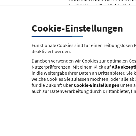
der DIHK veröffentlicht. Sieh
Cookie-Einstellungen
Weitere Informatione
Funktionale Cookies sind für einen reibungslosen 
deaktiviert werden.
Name
Daneben verwenden wir Cookies zur optimalen Ges
Nutzerpräferenzen. Mit einem Klick auf
Alle akzept
in die Weitergabe Ihrer Daten an Drittanbieter. S
Statistiken über die i
welche Cookies Sie zulassen möchten, oder alle abl
Homepage der DIHK.
für die Zukunft über
Cookie-Einstellungen
unten a
auch zur Datenverarbeitung durch Drittanbieter, fi
Zur Webseite