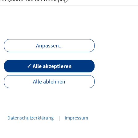
schließen
Anpassen
...
✓ Alle akzeptieren
uf der
Alle ablehnen
Datenschutzerklärung
|
Impressum