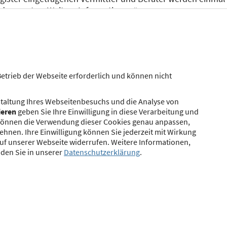
e dazu unter „Weitere Informationen“.
n
Betrieb der Webseite erforderlich und können nicht
taltung Ihres Webseitenbesuchs und die Analyse von
ieren
geben Sie Ihre Einwilligung in diese Verarbeitung und
ie können die Verwendung dieser Cookies genau anpassen,
n dem Register eingetragenen Vermittler und Berater a
ehnen. Ihre Einwilligung können Sie jederzeit mit Wirkung
uf unserer Webseite widerrufen. Weitere Informationen,
nden Sie in unserer
Datenschutzerklärung
.