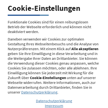
diesem Online-Register verzeichnen lassen. Die
Cookie-Einstellungen
gewerbebezogenen Daten sind hier frei einsehbar. Die
Nutzung der Daten zu werblichen Zwecken ist untersagt.
Das Vermittlerregister wird jeweils von den Industrie-
Funktionale Cookies sind für einen reibungslosen
und Handelskammern geführt. Diese haben eine
Betrieb der Webseite erforderlich und können nicht
gemeinsame Stelle eingerichtet. Dies ist die Deutsche
deaktiviert werden.
Industrie- und Handelskammer.
Daneben verwenden wir Cookies zur optimalen
Zweck des Registers ist es insbesondere, der
Gestaltung Ihres Webseitenbesuchs und die Analyse von
Allgemeinheit, vor allem Anlegern und
Nutzerpräferenzen. Mit einem Klick auf
Alle akzeptieren
Versicherungsunternehmen, die Überprüfung der
geben Sie Ihre Einwilligung in diese Verarbeitung und in
Zulassung sowie des Umfangs der zugelassenen Tätigkeit
die Weitergabe Ihrer Daten an Drittanbieter. Sie können
der Eintragungspflichtigen zu ermöglichen. Es sorgt so
die Verwendung dieser Cookies genau anpassen, welche
für Transparenz und stärkt den Verbraucherschutz.
Cookies Sie zulassen möchten, oder alle ablehnen. Ihre
Einwilligung können Sie jederzeit mit Wirkung für die
Zukunft über
Cookie-Einstellungen
unten auf unserer
Webseite widerrufen. Weitere Informationen, auch zur
Weitere Informationen
Datenverarbeitung durch Drittanbieter, finden Sie in
schließen
unserer
Datenschutzerklärung
.
Datenschutzerklärung
Name
Impressum