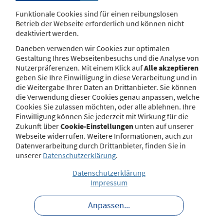
die Verfolgung von Ordnungswidrigkeiten und die
Funktionale Cookies sind für einen reibungslosen
Durchführung von Gewerbeuntersagungsverfahren
Betrieb der Webseite erforderlich und können nicht
haben die meisten Länder in der unmittelbaren
deaktiviert werden.
Staatsverwaltung belassen.
Daneben verwenden wir Cookies zur optimalen
Eine Übersicht über die Zuständigkeiten finden Sie
Gestaltung Ihres Webseitenbesuchs und die Analyse von
hier
.
Nutzerpräferenzen. Mit einem Klick auf
Alle akzeptieren
geben Sie Ihre Einwilligung in diese Verarbeitung und in
Finanzanlagenvermittler und
die Weitergabe Ihrer Daten an Drittanbieter. Sie können
die Verwendung dieser Cookies genau anpassen, welche
Honorar-Finanzanlagenberater
Cookies Sie zulassen möchten, oder alle ablehnen. Ihre
Einwilligung können Sie jederzeit mit Wirkung für die
Anders als im Recht der Versicherungsvermittler hat der
Zukunft über
Cookie-Einstellungen
unten auf unserer
Bundesgesetzgeber für Finanzanlagenvermittler und
Webseite widerrufen. Weitere Informationen, auch zur
Honorar-Finanzanlagenberater keine Regelung über die
Datenverarbeitung durch Drittanbieter, finden Sie in
Zuständigkeit für die Erlaubniserteilung nach § 34f bzw. §
unserer
Datenschutzerklärung
.
34h GewO getroffen, sondern die Entscheidung dem
Datenschutzerklärung
Landesgesetzgeber überlassen.
Impressum
Welche Behörden von den Ländern als für die
Erlaubniserteilung zuständig erklärt wurden, können Sie
Anpassen
...
der unter diesem
hinterlegten Liste
entnehmen.