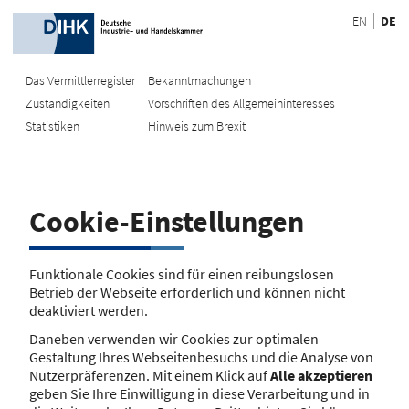
EN
DE
Das Vermittlerregister
Bekanntmachungen
Zuständigkeiten
Vorschriften des Allgemeininteresses
Recherche
Statistiken
Hinweis zum Brexit
EU-Register
Recherche
Registrierungsnummer eingeben
Cookie-Einstellungen
Mit Name/Anschrift suchen
Funktionale Cookies sind für einen reibungslosen
Suche
Betrieb der Webseite erforderlich und können nicht
deaktiviert werden.
Daneben verwenden wir Cookies zur optimalen
Gestaltung Ihres Webseitenbesuchs und die Analyse von
Nutzerpräferenzen. Mit einem Klick auf
Alle akzeptieren
geben Sie Ihre Einwilligung in diese Verarbeitung und in