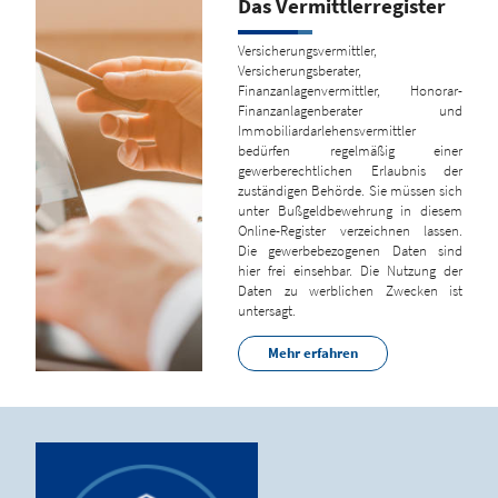
Das Vermittlerregister
Versicherungsvermittler,
Versicherungsberater,
Finanzanlagenvermittler, Honorar-
Finanzanlagenberater und
Immobiliardarlehensvermittler
bedürfen regelmäßig einer
gewerberechtlichen Erlaubnis der
zuständigen Behörde. Sie müssen sich
unter Bußgeldbewehrung in diesem
Online-Register verzeichnen lassen.
Die gewerbebezogenen Daten sind
hier frei einsehbar. Die Nutzung der
Daten zu werblichen Zwecken ist
untersagt.
Mehr erfahren