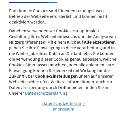
Seit dem 1. Januar 2021 besteht keine
Grundlage mehr für eine Eintragung
Funktionale Cookies sind für einen reibungslosen
nach § 8 Satz 1 Nr. 5 VersVermV, soweit
Betrieb der Webseite erforderlich und können nicht
ein Versicherungsvermittler eine
deaktiviert werden.
Tätigkeit in UK beabsichtigt. Denn mit
dem endgültigen Austritt von UK
Daneben verwenden wir Cookies zur optimalen
besteht keine Grundlage mehr für das
Gestaltung Ihres Webseitenbesuchs und die Analyse von
bisherige Passporting-System in
Nutzerpräferenzen. Mit einem Klick auf
Alle akzeptieren
diesem Bereich. Dies gilt im Übrigen
geben Sie Ihre Einwilligung in diese Verarbeitung und in
auch für die Eintragungen nach § 6
die Weitergabe Ihrer Daten an Drittanbieter. Sie können
Abs. 1 Nr. 6 und Absatz 2 ImmVermV in
die Verwendung dieser Cookies genau anpassen, welche
Bezug auf
Cookies Sie zulassen möchten, oder alle ablehnen. Ihre
Immobiliardarlehensvermittler.
Einwilligung können Sie jederzeit mit Wirkung für die
Zukunft über
Cookie-Einstellungen
unten auf unserer
Mehr erfahren
Webseite widerrufen. Weitere Informationen, auch zur
Datenverarbeitung durch Drittanbieter, finden Sie in
unserer
Datenschutzerklärung
.
Bekanntmachungen
Datenschutzerklärung
Impressum
Die zuständige Behörde kann gem. § 34d Abs.
11 Gewerbeordnung (GewO) für
Versicherungsvermittler und nach § 34i Abs. 9