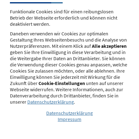
Seit dem 1. Januar 2021 besteht keine
Grundlage mehr für eine Eintragung
Funktionale Cookies sind für einen reibungslosen
nach § 8 Satz 1 Nr. 5 VersVermV, soweit
Betrieb der Webseite erforderlich und können nicht
ein Versicherungsvermittler eine
deaktiviert werden.
Tätigkeit in UK beabsichtigt. Denn mit
dem endgültigen Austritt von UK
Daneben verwenden wir Cookies zur optimalen
besteht keine Grundlage mehr für das
Gestaltung Ihres Webseitenbesuchs und die Analyse von
bisherige Passporting-System in
Nutzerpräferenzen. Mit einem Klick auf
Alle akzeptieren
diesem Bereich. Dies gilt im Übrigen
geben Sie Ihre Einwilligung in diese Verarbeitung und in
auch für die Eintragungen nach § 6
die Weitergabe Ihrer Daten an Drittanbieter. Sie können
Abs. 1 Nr. 6 und Absatz 2 ImmVermV in
die Verwendung dieser Cookies genau anpassen, welche
Bezug auf
Cookies Sie zulassen möchten, oder alle ablehnen. Ihre
Immobiliardarlehensvermittler.
Einwilligung können Sie jederzeit mit Wirkung für die
Zukunft über
Cookie-Einstellungen
unten auf unserer
Mehr erfahren
Webseite widerrufen. Weitere Informationen, auch zur
Datenverarbeitung durch Drittanbieter, finden Sie in
unserer
Datenschutzerklärung
.
Bekanntmachungen
Datenschutzerklärung
Impressum
Die zuständige Behörde kann gem. § 34d Abs.
11 Gewerbeordnung (GewO) für
Versicherungsvermittler und nach § 34i Abs. 9