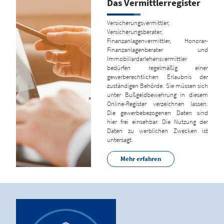
Das Vermittlerregister
Versicherungsvermittler,
Versicherungsberater,
Finanzanlagenvermittler, Honorar-
Finanzanlagenberater und
Immobiliardarlehensvermittler
bedürfen regelmäßig einer
gewerberechtlichen Erlaubnis der
zuständigen Behörde. Sie müssen sich
unter Bußgeldbewehrung in diesem
Online-Register verzeichnen lassen.
Die gewerbebezogenen Daten sind
hier frei einsehbar. Die Nutzung der
Daten zu werblichen Zwecken ist
untersagt.
Mehr erfahren