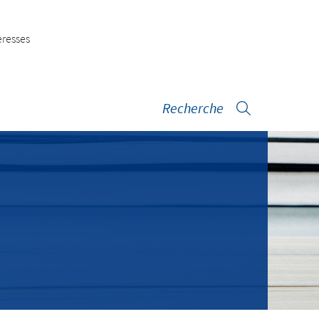
eresses
rregister
Recherche