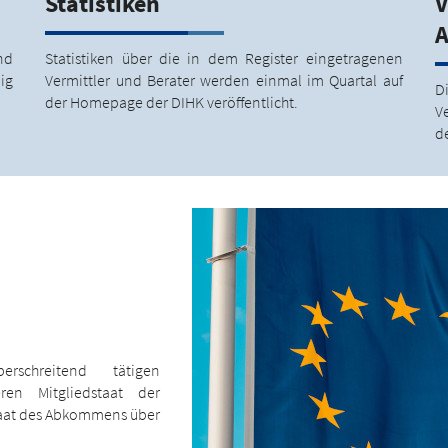
Statistiken
V
A
nd
Statistiken über die in dem Register eingetragenen
ig
Vermittler und Berater werden einmal im Quartal auf
D
der Homepage der DIHK veröffentlicht.
V
d
schreitend tätigen
ren Mitgliedstaat der
taat des Abkommens über