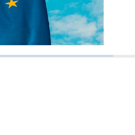
rexit
1 besteht keine Grundlage mehr für eine Eintragung
VersVermV, soweit ein Versicherungsvermittler eine
chtigt. Denn mit dem endgültigen Austritt von UK
ge mehr für das bisherige Passporting-System in
t im Übrigen auch für die Eintragungen nach § 6 Abs. 1