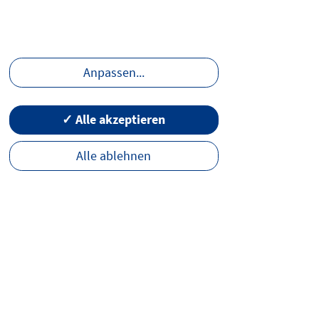
ermV in Bezug auf Immobiliardarlehensvermittler.
Anpassen
...
✓ Alle akzeptieren
Alle ablehnen
ler und nach § 34i
onen, die wegen
rden sind, in diesem