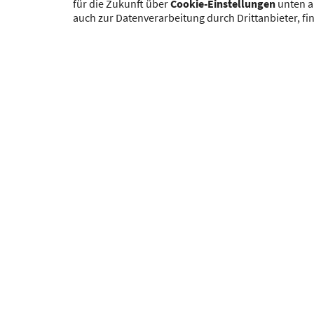
für die Zukunft über
Cookie-Einstellungen
unten a
auch zur Datenverarbeitung durch Drittanbieter, fi
Die zuständige Be
Abs. 9 GewO fü
Verstößen gegen die