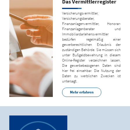
Das Vermittlerregister
Versicherungsvermittler,
Versicherungsberater,
Finanzanlagenvermittler, Honorar-
Finanzanlagenberater und
Immobiliardarlehensvermittler
bedürfen regelmäßig einer
gewerberechtlichen Erlaubnis der
zuständigen Behörde. Sie müssen sich
unter Bußgeldbewehrung in diesem
Online-Register verzeichnen lassen.
Die gewerbebezogenen Daten sind
hier frei einsehbar. Die Nutzung der
Daten zu werblichen Zwecken ist
untersagt.
Mehr erfahren