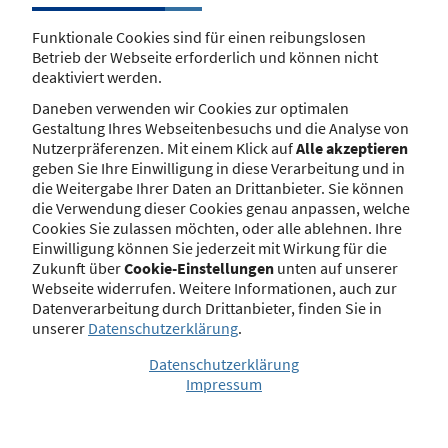
Seit dem 1. Januar 2021 besteht keine
Grundlage mehr für eine Eintragung
Funktionale Cookies sind für einen reibungslosen
nach § 8 Satz 1 Nr. 5 VersVermV, soweit
Betrieb der Webseite erforderlich und können nicht
ein Versicherungsvermittler eine
deaktiviert werden.
Tätigkeit in UK beabsichtigt. Denn mit
dem endgültigen Austritt von UK
Daneben verwenden wir Cookies zur optimalen
besteht keine Grundlage mehr für das
Gestaltung Ihres Webseitenbesuchs und die Analyse von
bisherige Passporting-System in
Nutzerpräferenzen. Mit einem Klick auf
Alle akzeptieren
diesem Bereich. Dies gilt im Übrigen
geben Sie Ihre Einwilligung in diese Verarbeitung und in
auch für die Eintragungen nach § 6
die Weitergabe Ihrer Daten an Drittanbieter. Sie können
Abs. 1 Nr. 6 und Absatz 2 ImmVermV in
die Verwendung dieser Cookies genau anpassen, welche
Bezug auf
Cookies Sie zulassen möchten, oder alle ablehnen. Ihre
Immobiliardarlehensvermittler.
Einwilligung können Sie jederzeit mit Wirkung für die
Zukunft über
Cookie-Einstellungen
unten auf unserer
Mehr erfahren
Webseite widerrufen. Weitere Informationen, auch zur
Datenverarbeitung durch Drittanbieter, finden Sie in
unserer
Datenschutzerklärung
.
Bekanntmachungen
Datenschutzerklärung
Impressum
Die zuständige Behörde kann gem. § 34d Abs.
11 Gewerbeordnung (GewO) für
Versicherungsvermittler und nach § 34i Abs. 9